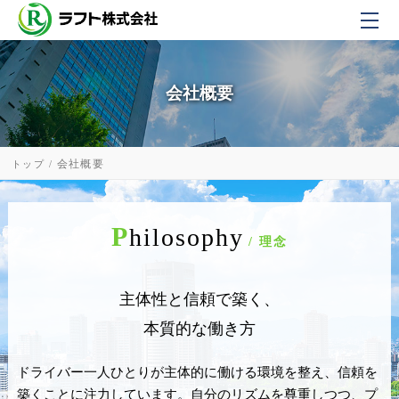
会社概要
会社概要
トップ
P
hilosophy
/ 理念
主体性と信頼で築く、
本質的な働き方
ドライバー一人ひとりが主体的に働ける環境を整え、
信頼を
築くことに注力しています。
自分のリズムを尊重しつつ、プ